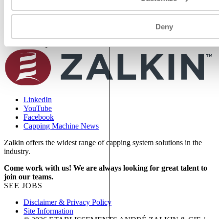
Maitrise des logiciels de programmation automatismes de type
SIEMENS et ROCKWELL
Anglais : lu, écrit, parlé
Deny
Envoyer votre CV et votre lettre de motivation
LinkedIn
YouTube
Facebook
Capping Machine News
Zalkin offers the widest range of capping system solutions in the
industry.
Come work with us! We are always looking for great talent to
join our teams.
SEE JOBS
Disclaimer & Privacy Policy
Site Information