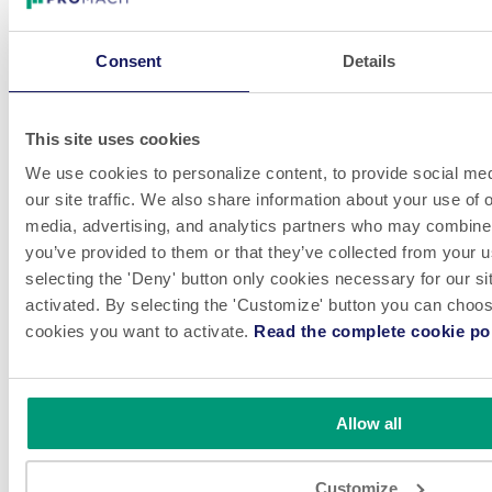
Missions :
Vous programmez les différents éléments de la machine
Consent
Details
Vous réalisez et coordonnez la mise en route en atelier et en
service clientèle
Vous complétez les dossiers de suivi de projet via la checklist
This site uses cookies
Vous informez de l’avancement du projet et des
We use cookies to personalize content, to provide social med
problématiques rencontrées aux interlocuteurs concernés
our site traffic. We also share information about your use of o
(aussi bien en interne qu’en externe) et vous alertez en cas de
media, advertising, and analytics partners who may combine i
risque de déviation
you’ve provided to them or that they’ve collected from your u
Vous diagnostiquez et résolvez les problèmes d’automatismes
selecting the 'Deny' button only cookies necessary for our sit
en interne et en clientèle
activated. By selecting the 'Customize' button you can choose
Vous proposez des solutions d’amélioration des méthodes de
cookies you want to activate.
Read the complete cookie pol
travail et des standards de programmation
Compétences et qualités requises :
Allow all
Bac +2/3 à prédominance automatismes ou expérience
équivalente de 2 ans
Customize