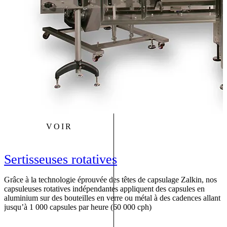
VOIR
Sertisseuses rotatives
Grâce à la technologie éprouvée des têtes de capsulage Zalkin, nos
capsuleuses rotatives indépendantes appliquent des capsules en
N
aluminium sur des bouteilles en verre ou métal à des cadences allant
d
jusqu’à 1 000 capsules par heure (60 000 cph)
é
g