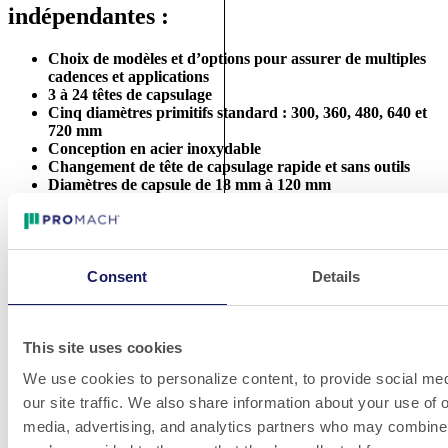
indépendantes :
Choix de modèles et d’options pour assurer de multiples
cadences et applications
3 à 24 têtes de capsulage
Cinq diamètres primitifs standard : 300, 360, 480, 640 et
720 mm
Conception en acier inoxydable
Changement de tête de capsulage rapide et sans outils
Diamètres de capsule de 18 mm à 120 mm
Possibilités de configuration avec diamètre primitif
personnalisé
Possibilités de configuration à plusieurs tourelles sur la
même base
Notre série de têtes de vissage répond aux besoins les plus
Consent
Details
divers
Autres produits
This site uses cookies
We use cookies to personalize content, to provide social med
our site traffic. We also share information about your use of o
media, advertising, and analytics partners who may combine i