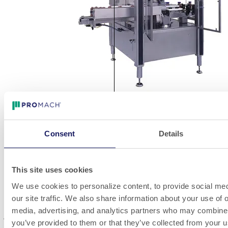
VOIR
Consent
Details
Capsuleuses rotatives de bouchage et
d’enfoncement
This site uses cookies
Nos capsuleuses rotatives indépendantes de bouchage et
We use cookies to personalize content, to provide social med
d’enfoncement s’appuient sur la technologie Pick-and-Place
éprouvée de Zalkin pour appliquer un grand choix de types et de
our site traffic. We also share information about your use of o
géométries de bouchons sur des flacons, à des cadences allant
media, advertising, and analytics partners who may combine i
jusqu’à 1 000 capsules par heure (60 000 cph)
you’ve provided to them or that they’ve collected from your u